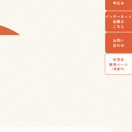
申込み
インターネット
出願は
こちら
お問い
合わせ
在学生
専用ページ
(準備中)